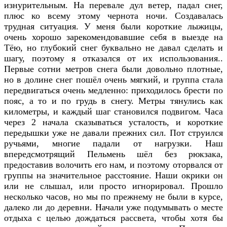
изнурительным. На перевале дул ветер, падал снег,
плюс ко всему этому чернота ночи. Создавалась
трудная ситуация. У меня были короткие лыжицы,
очень хорошо зарекомендовавшие себя в выезде на
Тёю, но глубокий снег буквально не давал сделать и
шагу, поэтому я отказался от их использования..
Первые сотни метров снега были довольно плотные,
но в долине снег пошёл очень мягкий, и группа стала
передвигаться очень медленно: приходилось брести по
пояс, а то и по грудь в снегу. Метры тянулись как
километры, и каждый шаг становился подвигом. Часа
через 2 начала сказываться усталость, и короткие
передышки уже не давали прежних сил. Пот струился
ручьями, многие падали от нагрузки. Наш
впередсмотрящий Пельмень шёл без рюкзака,
предоставив волочить его нам, и поэтому оторвался от
группы на значительное расстояние. Наши окрики он
или не слышал, или просто игнорировал. Прошло
несколько часов, но мы по прежнему не были в курсе,
далеко ли до деревни. Начали уже подумывать о месте
отдыха с целью дождаться рассвета, чтобы хотя бы