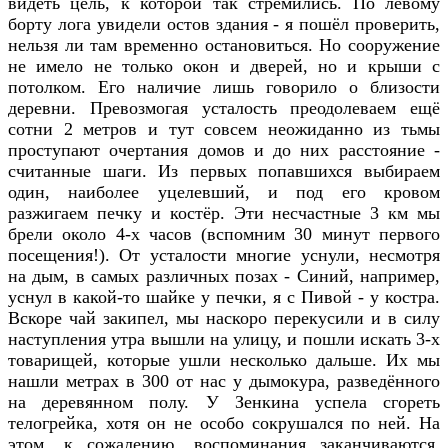
видеть цель, к которой так стремились. По левому
борту лога увидели остов здания - я пошёл проверить,
нельзя ли там временно остановиться. Но сооружение
не имело не только окон и дверей, но и крыши с
потолком. Его наличие лишь говорило о близости
деревни. Превозмогая усталость преодолеваем ещё
сотни 2 метров и тут совсем неожиданно из тьмы
проступают очертания домов и до них расстояние -
считанные шаги. Из первых попавшихся выбираем
один, наиболее уцелевший, и под его кровом
разжигаем печку и костёр. Эти несчастные 3 км мы
брели около 4-х часов (вспомним 30 минут первого
посещения!). От усталости многие уснули, несмотря
на дым, в самых различных позах - Синий, например,
уснул в какой-то шайке у печки, я с Пивой - у костра.
Вскоре чай закипел, мы наскоро перекусили и в силу
наступления утра вышли на улицу, и пошли искать 3-х
товарищей, которые ушли несколько дальше. Их мы
нашли метрах в 300 от нас у дымокура, разведённого
на деревянном полу. У Зенкина успела сгореть
телогрейка, хотя он не особо сокрушался по ней. На
этом, к сожалению, воспоминания заканчиваются.