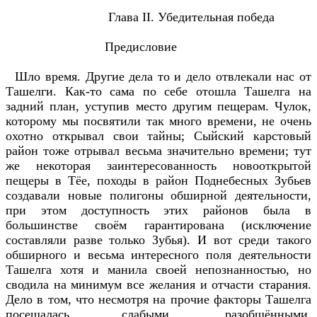
Глава II. Убедительная победа
Предисловие
Шло время. Другие дела то и дело отвлекали нас от
Ташелги. Как-то сама по себе отошла Ташелга на
задний план, уступив место другим пещерам. Чулок,
которому мы посвятили так много времени, не очень
охотно открывал свои тайны; Сыйский карстовый
район тоже отрывал весьма значительно времени; тут
же некоторая заинтересованность новооткрытой
пещеры в Тёе, походы в район Поднебесных Зубьев
создавали новые полигоны обширной деятельности,
при этом доступность этих районов была в
большинстве своём гарантирована (исключение
составляли разве только Зубья). И вот среди такого
обширного и весьма интересного поля деятельности
Ташелга хотя и манила своей непознанностью, но
сводила на минимум все желания и отчасти старания.
Дело в том, что несмотря на прочие факторы Ташелга
посещалась слабыми, разобщёнными,