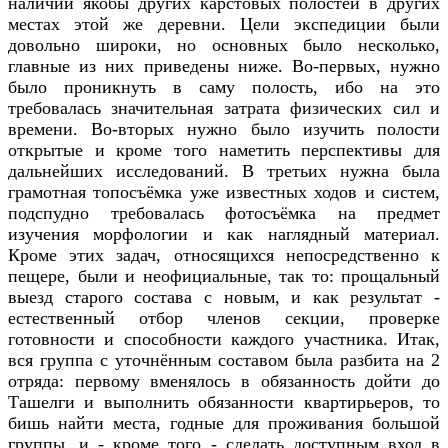
наличии якобы других карстовых полостей в других
местах этой же деревни. Цели экспедиции были
довольно широки, но основных было несколько,
главные из них приведены ниже. Во-первых, нужно
было проникнуть в саму полость, ибо на это
требовалась значительная затрата физических сил и
времени. Во-вторых нужно было изучить полости
открытые и кроме того наметить перспективы для
дальнейших исследований. В третьих нужна была
грамотная топосъёмка уже известных ходов и систем,
подспудно требовалась фотосъёмка на предмет
изучения морфологии и как наглядный материал.
Кроме этих задач, относящихся непосредственно к
пещере, были и неофициальные, так то: прощальный
выезд старого состава с новым, и как результат -
естественный отбор членов секции, проверке
готовности и способности каждого участника. Итак,
вся группа с уточнённым составом была разбита на 2
отряда: первому вменялось в обязанность дойти до
Ташелги и выполнить обязанности квартирьеров, то
бишь найти места, годные для проживания большой
группы, и - кроме того - сделать доступным вход в