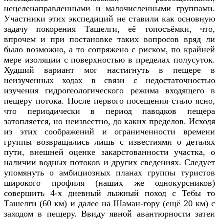
нецеленаправленными и малочисленными группами.
Участники этих экспедиций не ставили как основную
задачу покорения Ташелги, её топосъёмки, что,
впрочем и при постановке таких вопросов вряд ли
было возможно, а то сопряжено с риском, по крайней
мере изоляции с поверхностью в пределах полусуток.
Худший вариант мог настигнуть в пещере в
неизученных ходах в связи с недостаточностью
изучения гидрогеологического режима входящего в
пещеру потока. После первого посещения стало ясно,
что периодически в период паводков пещера
затопляется, но неизвестно, до каких пределов. Исходя
из этих соображений и ограниченности времени
группы возвращались лишь с известиями о деталях
пути, внешней оценке закарстованности участка, о
наличии водных потоков и других сведениях. Следует
упомянуть о амбициозных планах группы туристов
широкого профиля (наших же однокурсников)
совершить 4-х дневный лыжный поход с Тебы то
Ташелги (60 км) и далее на Шаман-гору (ещё 20 км) с
заходом в пещеру. Ввиду явной авантюрности затеи