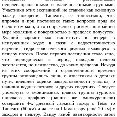
нецеленаправленными и малочисленными группами.
Участники этих экспедиций не ставили как основную
задачу покорения Ташелги, её топосъёмки, что,
впрочем и при постановке таких вопросов вряд ли
было возможно, а то сопряжено с риском, по крайней
мере изоляции с поверхностью в пределах полусуток.
Худший вариант мог настигнуть в пещере в
неизученных ходах в связи с недостаточностью
изучения гидрогеологического режима входящего в
пещеру потока. После первого посещения стало ясно,
что периодически в период паводков пещера
затопляется, но неизвестно, до каких пределов. Исходя
из этих соображений и ограниченности времени
группы возвращались лишь с известиями о деталях
пути, внешней оценке закарстованности участка, о
наличии водных потоков и других сведениях. Следует
упомянуть о амбициозных планах группы туристов
широкого профиля (наших же однокурсников)
совершить 4-х дневный лыжный поход с Тебы то
Ташелги (60 км) и далее на Шаман-гору (ещё 20 км) с
заходом в пещеру. Ввиду явной авантюрности затеи