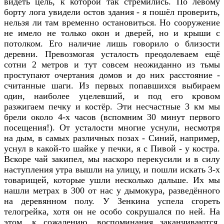
видеть цель, к которой так стремились. По левому
борту лога увидели остов здания - я пошёл проверить,
нельзя ли там временно остановиться. Но сооружение
не имело не только окон и дверей, но и крыши с
потолком. Его наличие лишь говорило о близости
деревни. Превозмогая усталость преодолеваем ещё
сотни 2 метров и тут совсем неожиданно из тьмы
проступают очертания домов и до них расстояние -
считанные шаги. Из первых попавшихся выбираем
один, наиболее уцелевший, и под его кровом
разжигаем печку и костёр. Эти несчастные 3 км мы
брели около 4-х часов (вспомним 30 минут первого
посещения!). От усталости многие уснули, несмотря
на дым, в самых различных позах - Синий, например,
уснул в какой-то шайке у печки, я с Пивой - у костра.
Вскоре чай закипел, мы наскоро перекусили и в силу
наступления утра вышли на улицу, и пошли искать 3-х
товарищей, которые ушли несколько дальше. Их мы
нашли метрах в 300 от нас у дымокура, разведённого
на деревянном полу. У Зенкина успела сгореть
телогрейка, хотя он не особо сокрушался по ней. На
этом, к сожалению, воспоминания заканчиваются.