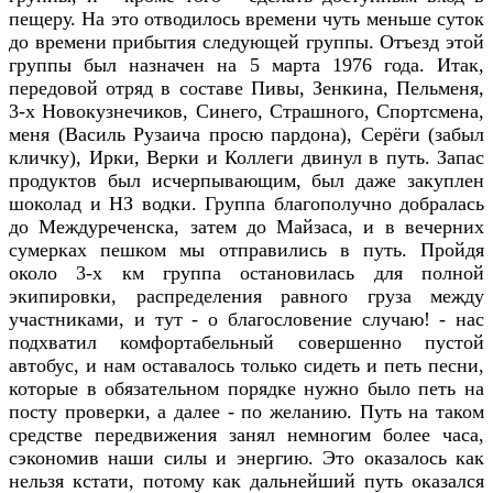
пещеру. На это отводилось времени чуть меньше суток
до времени прибытия следующей группы. Отъезд этой
группы был назначен на 5 марта 1976 года. Итак,
передовой отряд в составе Пивы, Зенкина, Пельменя,
3-х Новокузнечиков, Синего, Страшного, Спортсмена,
меня (Василь Рузаича просю пардона), Серёги (забыл
кличку), Ирки, Верки и Коллеги двинул в путь. Запас
продуктов был исчерпывающим, был даже закуплен
шоколад и НЗ водки. Группа благополучно добралась
до Междуреченска, затем до Майзаса, и в вечерних
сумерках пешком мы отправились в путь. Пройдя
около 3-х км группа остановилась для полной
экипировки, распределения равного груза между
участниками, и тут - о благословение случаю! - нас
подхватил комфортабельный совершенно пустой
автобус, и нам оставалось только сидеть и петь песни,
которые в обязательном порядке нужно было петь на
посту проверки, а далее - по желанию. Путь на таком
средстве передвижения занял немногим более часа,
сэкономив наши силы и энергию. Это оказалось как
нельзя кстати, потому как дальнейший путь оказался