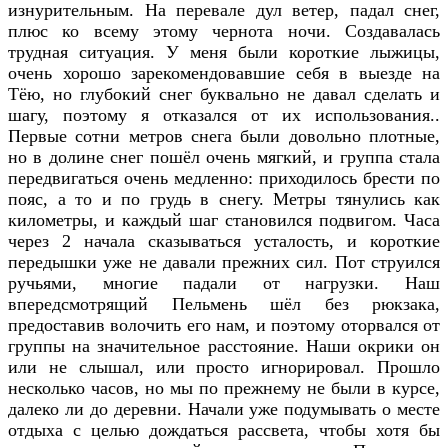
изнурительным. На перевале дул ветер, падал снег,
плюс ко всему этому чернота ночи. Создавалась
трудная ситуация. У меня были короткие лыжицы,
очень хорошо зарекомендовавшие себя в выезде на
Тёю, но глубокий снег буквально не давал сделать и
шагу, поэтому я отказался от их использования..
Первые сотни метров снега были довольно плотные,
но в долине снег пошёл очень мягкий, и группа стала
передвигаться очень медленно: приходилось брести по
пояс, а то и по грудь в снегу. Метры тянулись как
километры, и каждый шаг становился подвигом. Часа
через 2 начала сказываться усталость, и короткие
передышки уже не давали прежних сил. Пот струился
ручьями, многие падали от нагрузки. Наш
впередсмотрящий Пельмень шёл без рюкзака,
предоставив волочить его нам, и поэтому оторвался от
группы на значительное расстояние. Наши окрики он
или не слышал, или просто игнорировал. Прошло
несколько часов, но мы по прежнему не были в курсе,
далеко ли до деревни. Начали уже подумывать о месте
отдыха с целью дождаться рассвета, чтобы хотя бы