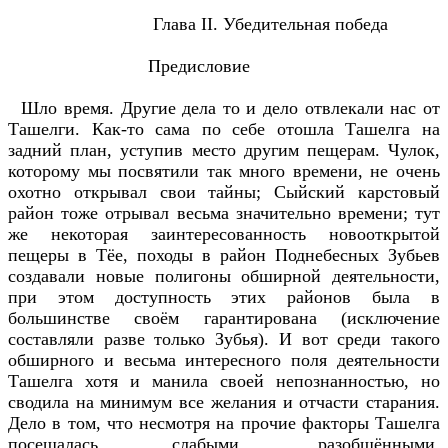
Глава II. Убедительная победа
Предисловие
Шло время. Другие дела то и дело отвлекали нас от
Ташелги. Как-то сама по себе отошла Ташелга на
задний план, уступив место другим пещерам. Чулок,
которому мы посвятили так много времени, не очень
охотно открывал свои тайны; Сыйский карстовый
район тоже отрывал весьма значительно времени; тут
же некоторая заинтересованность новооткрытой
пещеры в Тёе, походы в район Поднебесных Зубьев
создавали новые полигоны обширной деятельности,
при этом доступность этих районов была в
большинстве своём гарантирована (исключение
составляли разве только Зубья). И вот среди такого
обширного и весьма интересного поля деятельности
Ташелга хотя и манила своей непознанностью, но
сводила на минимум все желания и отчасти старания.
Дело в том, что несмотря на прочие факторы Ташелга
посещалась слабыми, разобщёнными,