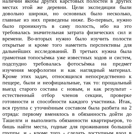
наличии якобы других карстовых полостей в других
местах этой же деревни. Цели экспедиции были
довольно широки, но основных было несколько,
главные из них приведены ниже. Во-первых, нужно
было проникнуть в саму полость, ибо на это
требовалась значительная затрата физических сил и
времени. Во-вторых нужно было изучить полости
открытые и кроме того наметить перспективы для
дальнейших исследований. В третьих нужна была
грамотная топосъёмка уже известных ходов и систем,
подспудно требовалась фотосъёмка на предмет
изучения морфологии и как наглядный материал.
Кроме этих задач, относящихся непосредственно к
пещере, были и неофициальные, так то: прощальный
выезд старого состава с новым, и как результат -
естественный отбор членов секции, проверке
готовности и способности каждого участника. Итак,
вся группа с уточнённым составом была разбита на 2
отряда: первому вменялось в обязанность дойти до
Ташелги и выполнить обязанности квартирьеров, то
бишь найти места, годные для проживания большой
группы, и - кроме того - сделать доступным вход в