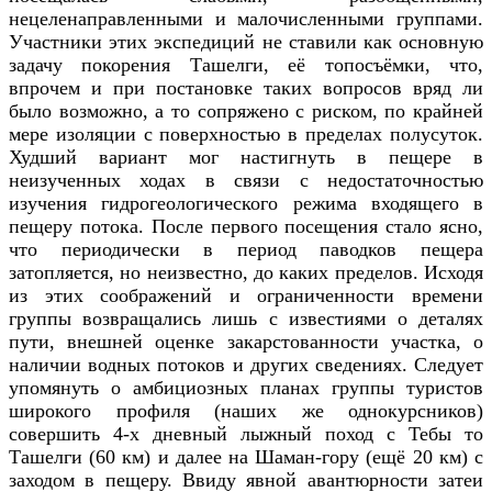
нецеленаправленными и малочисленными группами.
Участники этих экспедиций не ставили как основную
задачу покорения Ташелги, её топосъёмки, что,
впрочем и при постановке таких вопросов вряд ли
было возможно, а то сопряжено с риском, по крайней
мере изоляции с поверхностью в пределах полусуток.
Худший вариант мог настигнуть в пещере в
неизученных ходах в связи с недостаточностью
изучения гидрогеологического режима входящего в
пещеру потока. После первого посещения стало ясно,
что периодически в период паводков пещера
затопляется, но неизвестно, до каких пределов. Исходя
из этих соображений и ограниченности времени
группы возвращались лишь с известиями о деталях
пути, внешней оценке закарстованности участка, о
наличии водных потоков и других сведениях. Следует
упомянуть о амбициозных планах группы туристов
широкого профиля (наших же однокурсников)
совершить 4-х дневный лыжный поход с Тебы то
Ташелги (60 км) и далее на Шаман-гору (ещё 20 км) с
заходом в пещеру. Ввиду явной авантюрности затеи