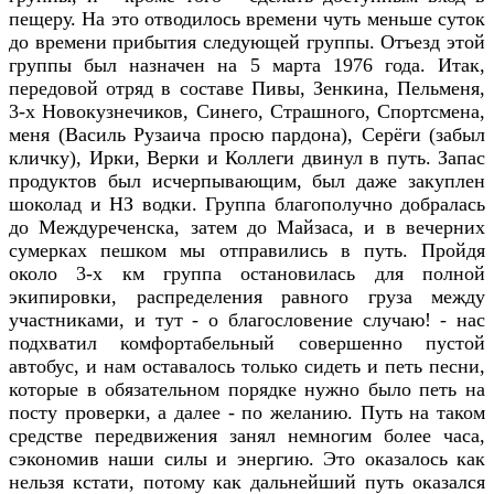
пещеру. На это отводилось времени чуть меньше суток
до времени прибытия следующей группы. Отъезд этой
группы был назначен на 5 марта 1976 года. Итак,
передовой отряд в составе Пивы, Зенкина, Пельменя,
3-х Новокузнечиков, Синего, Страшного, Спортсмена,
меня (Василь Рузаича просю пардона), Серёги (забыл
кличку), Ирки, Верки и Коллеги двинул в путь. Запас
продуктов был исчерпывающим, был даже закуплен
шоколад и НЗ водки. Группа благополучно добралась
до Междуреченска, затем до Майзаса, и в вечерних
сумерках пешком мы отправились в путь. Пройдя
около 3-х км группа остановилась для полной
экипировки, распределения равного груза между
участниками, и тут - о благословение случаю! - нас
подхватил комфортабельный совершенно пустой
автобус, и нам оставалось только сидеть и петь песни,
которые в обязательном порядке нужно было петь на
посту проверки, а далее - по желанию. Путь на таком
средстве передвижения занял немногим более часа,
сэкономив наши силы и энергию. Это оказалось как
нельзя кстати, потому как дальнейший путь оказался