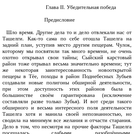
Глава II. Убедительная победа
Предисловие
Шло время. Другие дела то и дело отвлекали нас от
Ташелги. Как-то сама по себе отошла Ташелга на
задний план, уступив место другим пещерам. Чулок,
которому мы посвятили так много времени, не очень
охотно открывал свои тайны; Сыйский карстовый
район тоже отрывал весьма значительно времени; тут
же некоторая заинтересованность новооткрытой
пещеры в Тёе, походы в район Поднебесных Зубьев
создавали новые полигоны обширной деятельности,
при этом доступность этих районов была в
большинстве своём гарантирована (исключение
составляли разве только Зубья). И вот среди такого
обширного и весьма интересного поля деятельности
Ташелга хотя и манила своей непознанностью, но
сводила на минимум все желания и отчасти старания.
Дело в том, что несмотря на прочие факторы Ташелга
посещалась слабыми, разобщёнными,