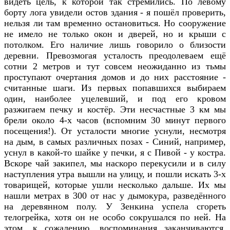
видеть цель, к которой так стремились. По левому
борту лога увидели остов здания - я пошёл проверить,
нельзя ли там временно остановиться. Но сооружение
не имело не только окон и дверей, но и крыши с
потолком. Его наличие лишь говорило о близости
деревни. Превозмогая усталость преодолеваем ещё
сотни 2 метров и тут совсем неожиданно из тьмы
проступают очертания домов и до них расстояние -
считанные шаги. Из первых попавшихся выбираем
один, наиболее уцелевший, и под его кровом
разжигаем печку и костёр. Эти несчастные 3 км мы
брели около 4-х часов (вспомним 30 минут первого
посещения!). От усталости многие уснули, несмотря
на дым, в самых различных позах - Синий, например,
уснул в какой-то шайке у печки, я с Пивой - у костра.
Вскоре чай закипел, мы наскоро перекусили и в силу
наступления утра вышли на улицу, и пошли искать 3-х
товарищей, которые ушли несколько дальше. Их мы
нашли метрах в 300 от нас у дымокура, разведённого
на деревянном полу. У Зенкина успела сгореть
телогрейка, хотя он не особо сокрушался по ней. На
этом, к сожалению, воспоминания заканчиваются.