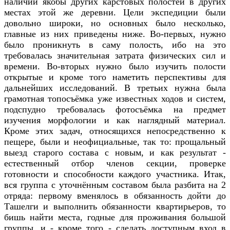
наличии якобы других карстовых полостей в других
местах этой же деревни. Цели экспедиции были
довольно широки, но основных было несколько,
главные из них приведены ниже. Во-первых, нужно
было проникнуть в саму полость, ибо на это
требовалась значительная затрата физических сил и
времени. Во-вторых нужно было изучить полости
открытые и кроме того наметить перспективы для
дальнейших исследований. В третьих нужна была
грамотная топосъёмка уже известных ходов и систем,
подспудно требовалась фотосъёмка на предмет
изучения морфологии и как наглядный материал.
Кроме этих задач, относящихся непосредственно к
пещере, были и неофициальные, так то: прощальный
выезд старого состава с новым, и как результат -
естественный отбор членов секции, проверке
готовности и способности каждого участника. Итак,
вся группа с уточнённым составом была разбита на 2
отряда: первому вменялось в обязанность дойти до
Ташелги и выполнить обязанности квартирьеров, то
бишь найти места, годные для проживания большой
группы, и - кроме того - сделать доступным вход в