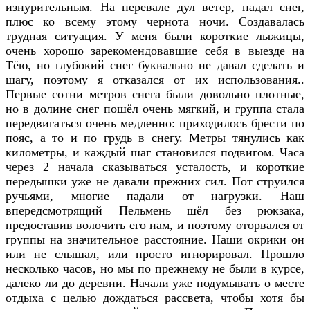
изнурительным. На перевале дул ветер, падал снег,
плюс ко всему этому чернота ночи. Создавалась
трудная ситуация. У меня были короткие лыжицы,
очень хорошо зарекомендовавшие себя в выезде на
Тёю, но глубокий снег буквально не давал сделать и
шагу, поэтому я отказался от их использования..
Первые сотни метров снега были довольно плотные,
но в долине снег пошёл очень мягкий, и группа стала
передвигаться очень медленно: приходилось брести по
пояс, а то и по грудь в снегу. Метры тянулись как
километры, и каждый шаг становился подвигом. Часа
через 2 начала сказываться усталость, и короткие
передышки уже не давали прежних сил. Пот струился
ручьями, многие падали от нагрузки. Наш
впередсмотрящий Пельмень шёл без рюкзака,
предоставив волочить его нам, и поэтому оторвался от
группы на значительное расстояние. Наши окрики он
или не слышал, или просто игнорировал. Прошло
несколько часов, но мы по прежнему не были в курсе,
далеко ли до деревни. Начали уже подумывать о месте
отдыха с целью дождаться рассвета, чтобы хотя бы